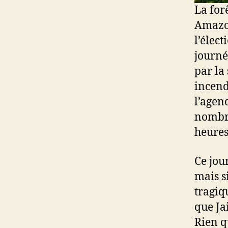
La for
Amazon
l’élec
journé
par la 
incend
l’agen
nombre
heures
Ce jou
mais s
tragiq
que Ja
Rien q