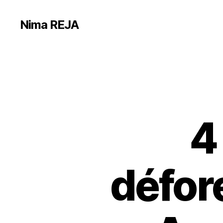
Nima REJA
4
défore