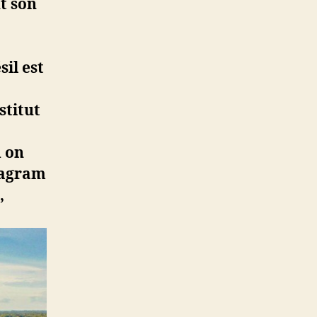
t son
il est
stitut
,