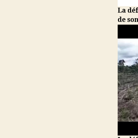
La déf
de son