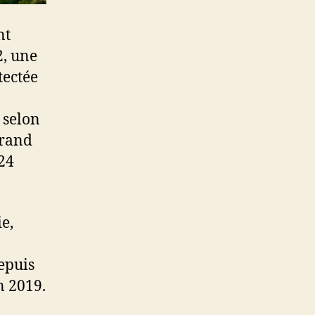
nt
2,
une
tectée
 selon
grand
24
e,
epuis
n 2019.