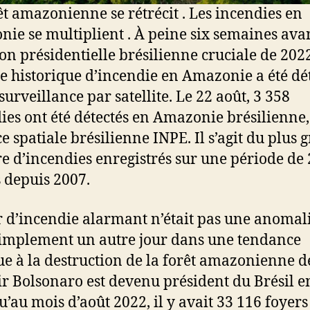
êt amazonienne se rétrécit . Les incendies en
ie se multiplient .
À peine six semaines ava
tion présidentielle brésilienne cruciale de 202
e historique d’incendie en Amazonie
a été dé
surveillance par satellite.
Le 22 août, 3 358
ies ont été détectés en Amazonie brésilienne,
ce spatiale brésilienne INPE. Il s’agit du plus 
 d’incendies enregistrés sur une période de 
 depuis 2007.
r d’incendie alarmant n’était pas une anomali
implement un autre jour dans une tendance
ue à la destruction de la forêt amazonienne d
ir Bolsonaro est devenu président du Brésil e
u’au mois d’août 2022, il y avait 33 116 foyers