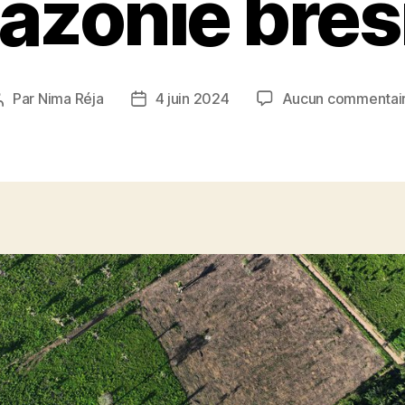
zonie brés
Par
Nima Réja
4 juin 2024
Aucun commentai
Auteur
Date
de
de
l’article
l’article