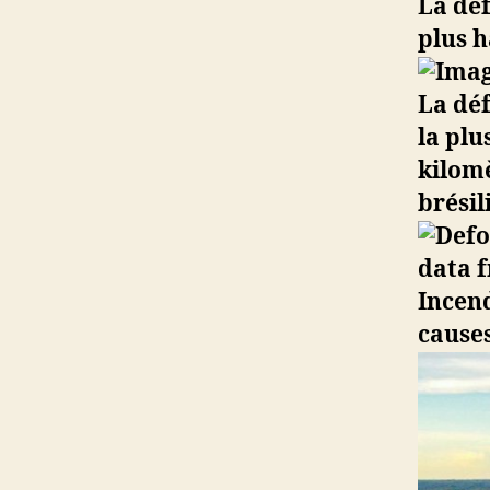
La déf
plus 
La déf
la plu
kilomè
brésil
Incend
causes