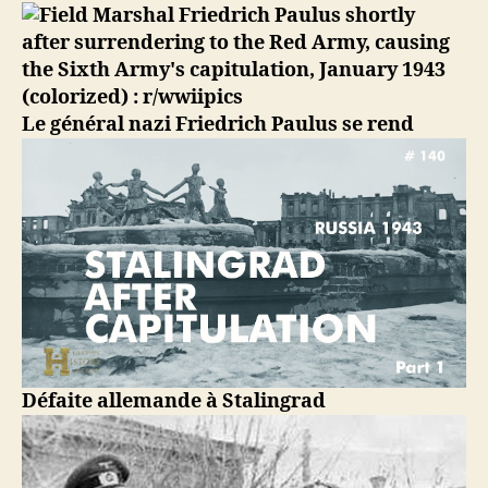
Capitulation
des
Allemands
à
Stalingrad
Le général nazi Friedrich Paulus se rend
Défaite allemande à Stalingrad