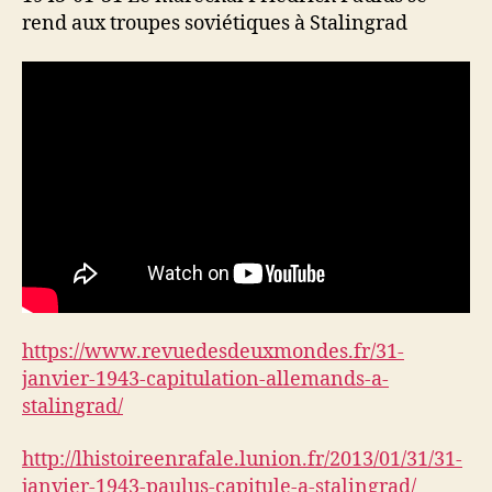
rend aux troupes soviétiques à Stalingrad
https://www.revuedesdeuxmondes.fr/31-
janvier-1943-capitulation-allemands-a-
stalingrad/
http://lhistoireenrafale.lunion.fr/2013/01/31/31-
janvier-1943-paulus-capitule-a-stalingrad/