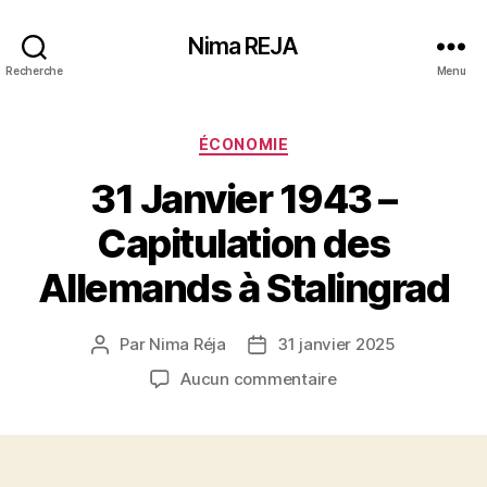
Nima REJA
Recherche
Menu
Catégories
ÉCONOMIE
31 Janvier 1943 –
Capitulation des
Allemands à Stalingrad
Par
Nima Réja
31 janvier 2025
Auteur
Date
de
de
sur
Aucun commentaire
l’article
l’article
31
Janvier
1943
–