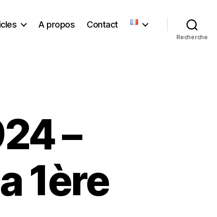
icles
A propos
Contact
Recherche
24 –
a 1ère