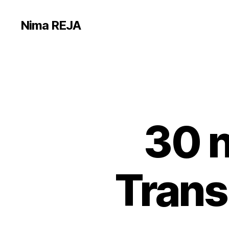
Nima REJA
30 
Trans