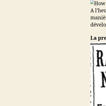
A l’he
manièr
dévelo
La pr