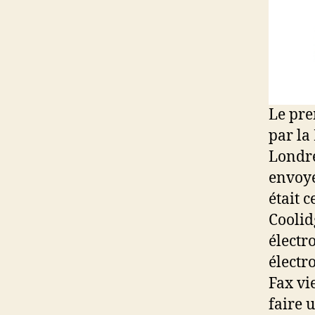
Le pre
par la
Londre
envoyé
était 
Coolid
électr
électr
Fax vi
faire 