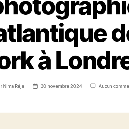
photographi
atlantique 
ork à Londr
ar
Nima Réja
30 novembre 2024
Aucun commen
ur
Date
de
cle
l’article