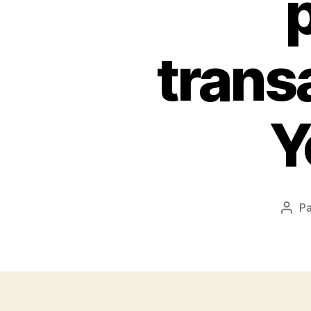
trans
Y
P
Aute
de
l’arti