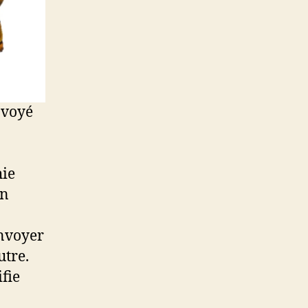
nvoyé
hie
in
envoyer
utre.
ifie