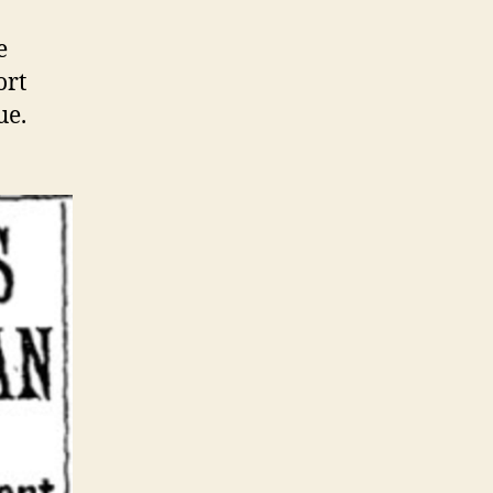
e
ort
ue.