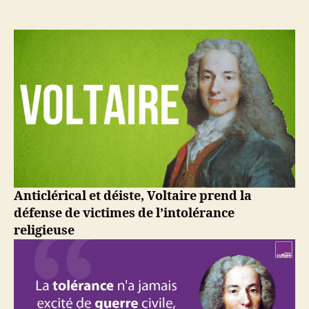
1778
–
Voltaire,
figure
emblématique
de
la
philosophie
des
Lumières
Anticlérical et déiste, Voltaire prend la
défense de victimes de l’intolérance
religieuse