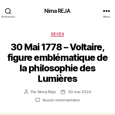
Nima REJA
Recherche
Menu
Catégories
DÉCÈS
30 Mai 1778 – Voltaire,
figure emblématique de
la philosophie des
Lumières
Par
Nima Réja
30 mai 2024
Auteur
Date
de
de
sur
Aucun commentaire
l’article
l’article
30
Mai