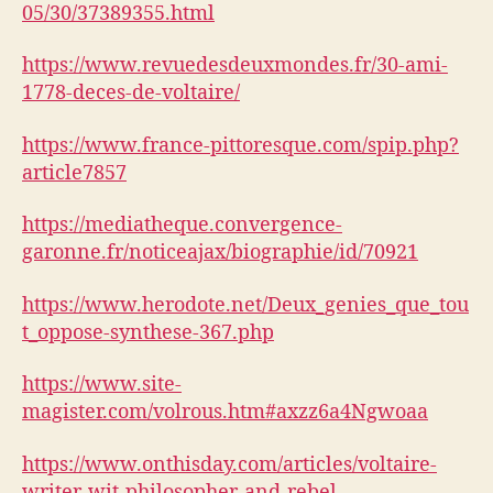
05/30/37389355.html
https://www.revuedesdeuxmondes.fr/30-ami-
1778-deces-de-voltaire/
https://www.france-pittoresque.com/spip.php?
article7857
https://mediatheque.convergence-
garonne.fr/noticeajax/biographie/id/70921
https://www.herodote.net/Deux_genies_que_tou
t_oppose-synthese-367.php
https://www.site-
magister.com/volrous.htm#axzz6a4Ngwoaa
https://www.onthisday.com/articles/voltaire-
writer-wit-philosopher-and-rebel