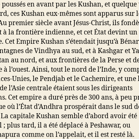
é poussés en avant par les Kushan, et quelque
ard, ces Kushan eux-mêmes sont apparus sur l
 Au premier siècle avant Jésus-Christ, ils fond
t à la frontière indienne, et cet État devint u
. Cet Empire Kushan s’étendait jusqu’à Bénar
ntagnes de Vindhya au sud, et à Kashgar et 
tan au nord, et aux frontières de la Perse et de
 à l’ouest. Ainsi, tout le nord de l’Inde, y comp
ces-Unies, le Pendjab et le Cachemire, et une
de l’Asie centrale étaient sous les dirigeants
s. Cet empire a duré près de 300 ans, à peu p
ue où l’État d’Andhra prospérait dans le sud d
. La capitale Kushan semble d’abord avoir été
 ; plus tard, il a été déplacé à Peshawar, ou
apura comme on l’appelait, et il est resté là.