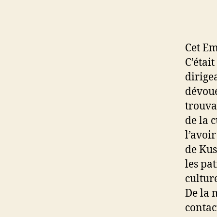
Cet Em
C’étai
dirige
dévoué
trouva
de la 
l’avoir
de Kus
les pa
cultur
De la 
contac