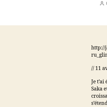
Au
de
l’a
http:/
ru_gli
// 11 a
Je t’a
Saka et
croiss
s’éten