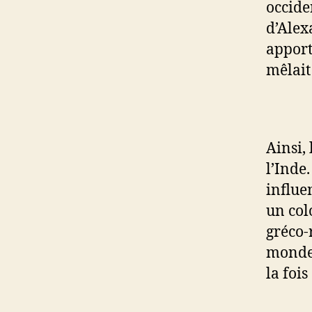
occide
d’Alex
apport
mêlait
Ainsi, 
l’Inde
influe
un col
gréco-r
monde 
la fois