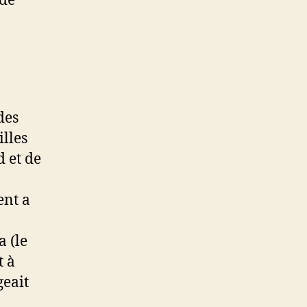
 de
des
illes
 et de
ent a
 (le
t à
geait