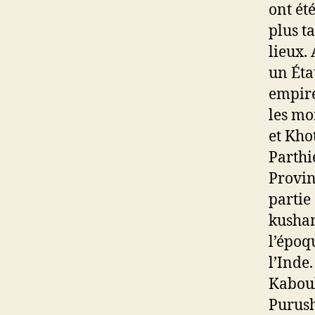
ont ét
plus t
lieux.
un Éta
empire
les mo
et Kho
Parthie
Provin
partie 
kushan
l’époq
l’Inde
Kaboul
Purush