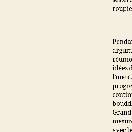
sester
roupie
Pendan
argume
réunio
idées 
l’ouest
progre
contin
bouddh
Grand 
mesure
avec le