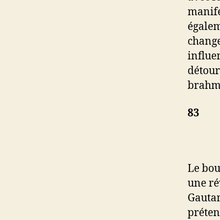
manifes
égalem
change
influe
détour
brahma
83
Le boud
une rév
Gautam
prétend