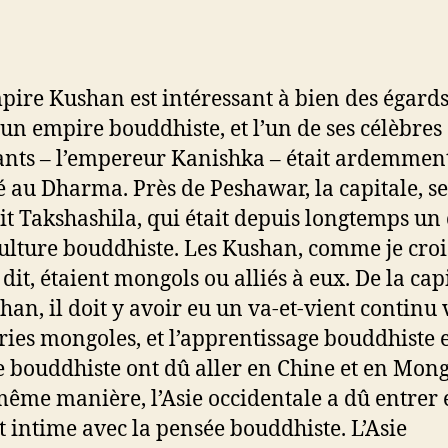
pire Kushan est intéressant à bien des égards
t un empire bouddhiste, et l’un de ses célèbres
ants – l’empereur Kanishka – était ardemmen
 au Dharma. Près de Peshawar, la capitale, se
it Takshashila, qui était depuis longtemps un
culture bouddhiste. Les Kushan, comme je croi
 dit, étaient mongols ou alliés à eux. De la cap
han, il doit y avoir eu un va-et-vient continu 
tries mongoles, et l’apprentissage bouddhiste e
e bouddhiste ont dû aller en Chine et en Mong
même manière, l’Asie occidentale a dû entrer 
t intime avec la pensée bouddhiste. L’Asie