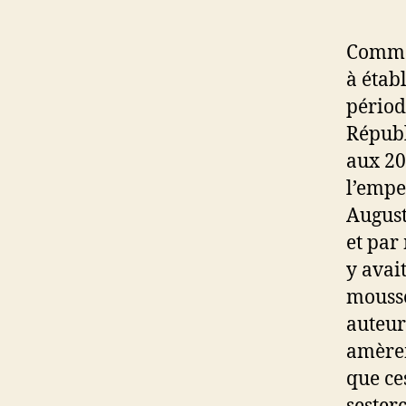
Comme 
à établ
périod
Républ
aux 20
l’empe
August
et par
y avait
mousse
auteur
amèrem
que ce