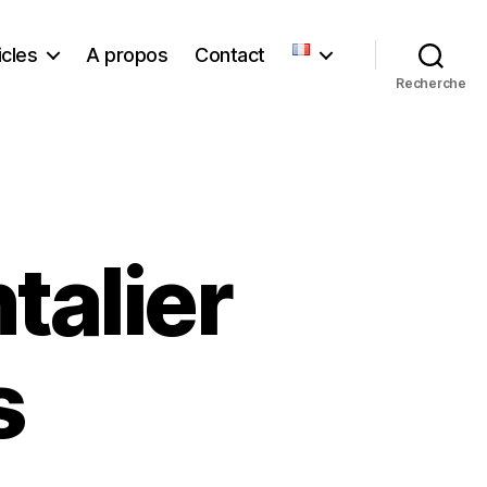
icles
A propos
Contact
Recherche
talier
s