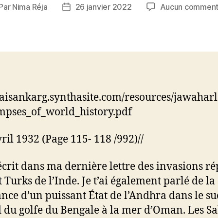
Par
Nima Réja
26 janvier 2022
Aucun comment
teur
Date
de
rticle
l’article
/jaisankarg.synthasite.com/resources/jawahar
mpses_of_world_history.pdf
vril 1932 (Page 115- 118 /992)//
i écrit dans ma dernière lettre des invasions ré
 Turks de l’Inde. Je t’ai également parlé de la
ance d’un puissant État de l’Andhra dans le su
d du golfe du Bengale à la mer d’Oman. Les S