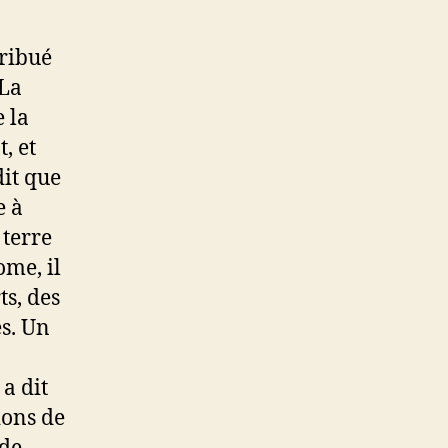
tribué
 La
 la
, et
it que
e à
 terre
ome, il
ts, des
es. Un
 a dit
ions de