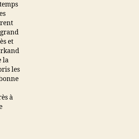
 temps
es
èrent
n grand
ès et
Yarkand
 la
ris les
 bonne
rès à
e