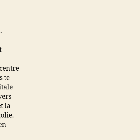
.
t
 centre
s te
itale
vers
t la
olie.
en