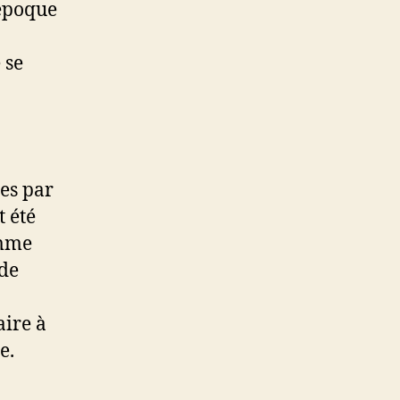
’époque
 se
ées par
 été
omme
nde
aire à
e.