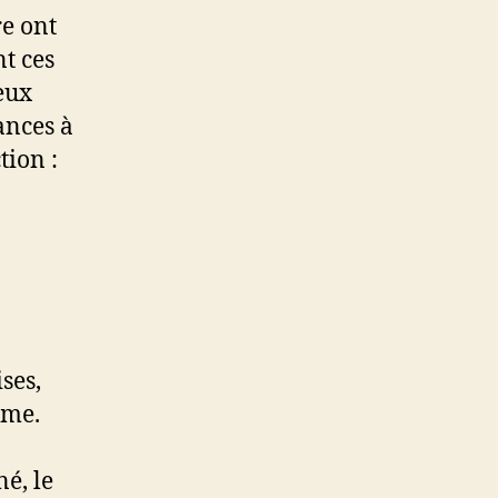
re ont
t ces
eux
ances à
tion :
ses,
sme.
né, le