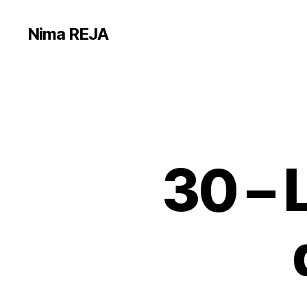
Nima REJA
30 – 