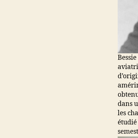
Bessie
aviatr
d’orig
amérin
obtenu
dans u
les ch
étudié
semest