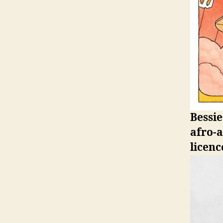
Bessi
afro-
licenc