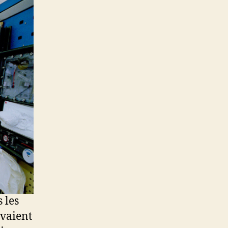
 les
avaient