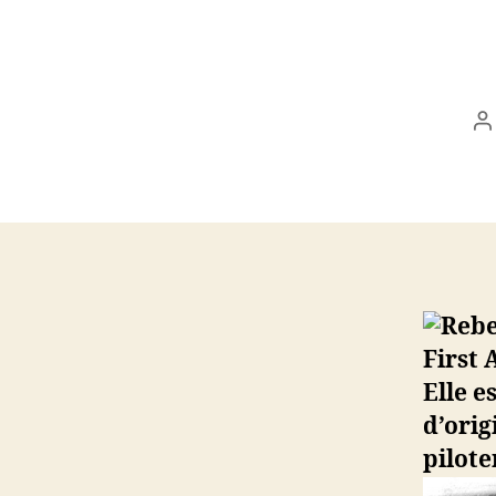
A
d
l’
Elle 
d’ori
pilote