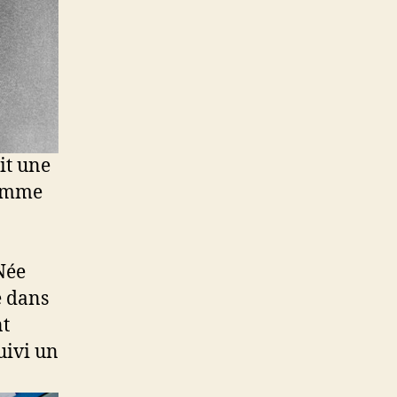
it une
femme
Née
e dans
nt
uivi un