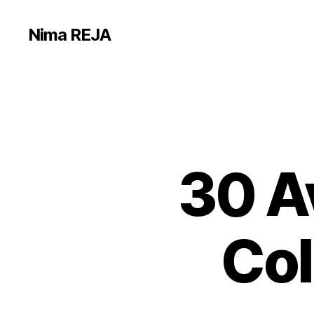
Nima REJA
30 Av
Col