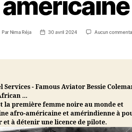
américaine
Par
Nima Réja
30 avril 2024
Aucun commenta
uteur
Date
e
de
article
l’article
est la première femme noire au monde et
gine afro-américaine et amérindienne à po
r et à détenir une licence de pilote.