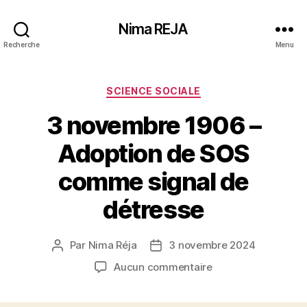
Nima REJA
Recherche
Menu
Catégories
SCIENCE SOCIALE
3 novembre 1906 –
Adoption de SOS
comme signal de
détresse
Par
Nima Réja
3 novembre 2024
Auteur
Date
de
de
sur
Aucun commentaire
l’article
l’article
3
novembre