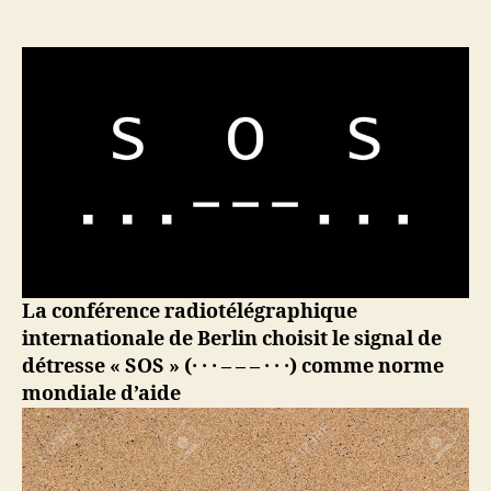
1906
–
Adoption
de
SOS
comme
signal
de
détresse
La conférence radiotélégraphique
internationale de Berlin choisit le signal de
détresse « SOS » (· · · – – – · · ·) comme norme
mondiale d’aide