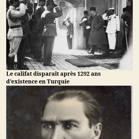
califat
en
Turquie
Le califat disparaît après 1292 ans
d’existence en Turquie