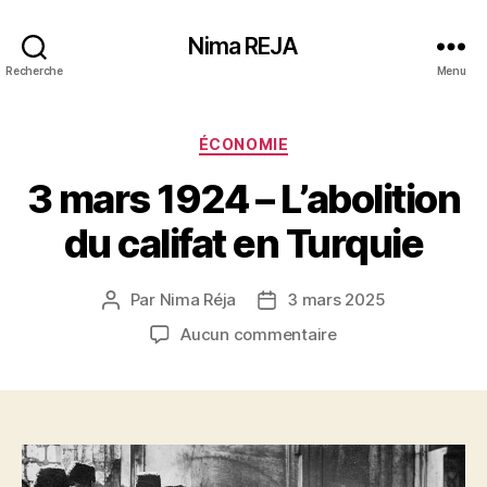
Nima REJA
Recherche
Menu
Catégories
ÉCONOMIE
3 mars 1924 – L’abolition
du califat en Turquie
Par
Nima Réja
3 mars 2025
Auteur
Date
de
de
sur
Aucun commentaire
l’article
l’article
3
mars
1924
–
L’abolition
du