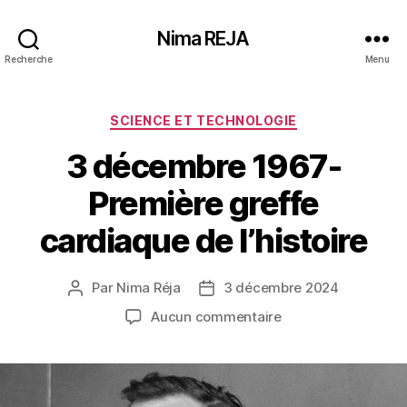
Nima REJA
Recherche
Menu
Catégories
SCIENCE ET TECHNOLOGIE
3 décembre 1967-
Première greffe
cardiaque de l’histoire
Par
Nima Réja
3 décembre 2024
Auteur
Date
de
de
sur
Aucun commentaire
l’article
l’article
3
décembre
1967-
Première