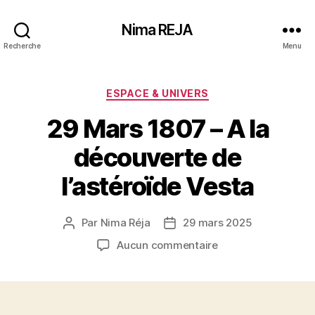
Nima REJA
Recherche
Menu
Catégories
ESPACE & UNIVERS
29 Mars 1807 – A la
découverte de
l’astéroïde Vesta
Par
Nima Réja
29 mars 2025
Auteur
Date
de
de
sur
Aucun commentaire
l’article
l’article
29
Mars
1807
–