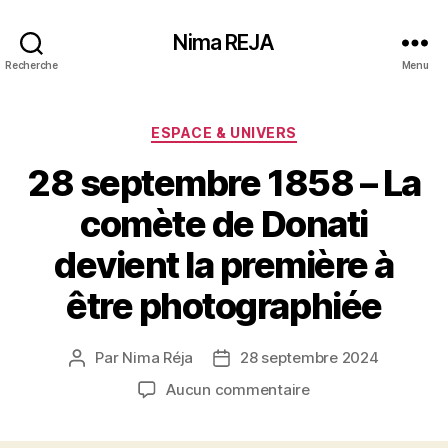
Nima REJA
Recherche
Menu
Catégories
ESPACE & UNIVERS
28 septembre 1858 – La
comète de Donati
devient la première à
être photographiée
Par
Nima Réja
28 septembre 2024
Auteur
Date
de
de
sur
Aucun commentaire
l’article
l’article
28
septembre