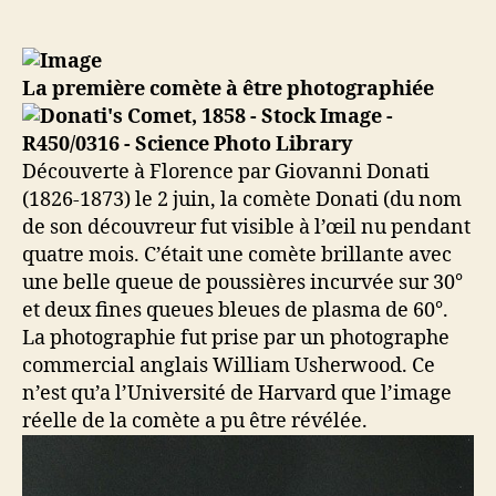
1858
–
La
comète
La première comète à être photographiée
de
Donati
devient
Découverte à Florence par Giovanni Donati
la
(1826-1873) le 2 juin, la comète Donati (du nom
première
de son découvreur fut visible à l’œil nu pendant
à
être
quatre mois. C’était une comète brillante avec
photographiée
une belle queue de poussières incurvée sur 30°
et deux fines queues bleues de plasma de 60°.
La photographie fut prise par un photographe
commercial anglais William Usherwood. Ce
n’est qu’a l’Université de Harvard que l’image
réelle de la comète a pu être révélée.