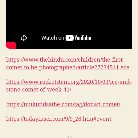
https://www.thehindu.com/children/the-first-
comet-to-be-photographed/article27234541.ece
https://www.rocketstem.org/2020/10/03/ice-and-
stone-comet-of-week-41/
https://mukundsathe.com/tag/donati-comet/
https://todayinsci.com/9/9_28.htm#event