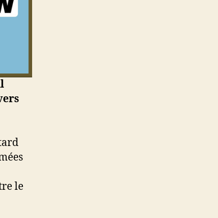
l
vers
tard
rmées
tre le