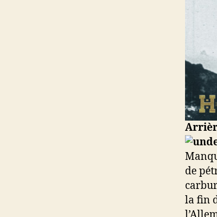
Arriè
Manqua
de pét
carbur
la fin
l’Alle