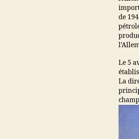
import
de 194
pétrol
produc
l’Alle
Le 5 av
établis
La dir
princi
champs