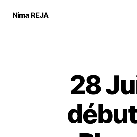
Nima REJA
28 Ju
début 