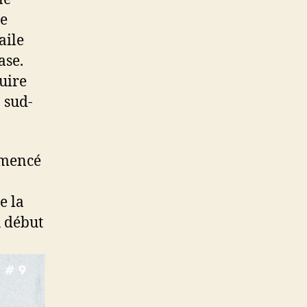
re
aile
ase.
ruire
 sud-
mmencé
e la
u début