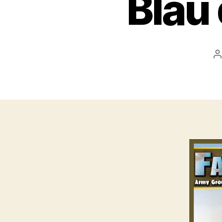
Blau
A
d
l