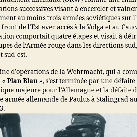
ations successives visant à encercler et vainc
ment au moins trois armées soviétiques sur l’
 front de l’Est avec accès à la Volga et au Cauc
ation comportait quatre étapes et visait à dét
oupes de l’Armée rouge dans les directions sud,
t sud-est.
îne d’opérations de la Wehrmacht, qui a co
e «
Plan Blau
», s’est terminée par une défaite
gique majeure pour l’Allemagne et la défaite d
e armée allemande de Paulus à Stalingrad a
3.