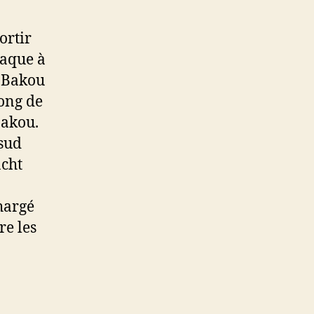
ortir
taque à
e Bakou
long de
Bakou.
 sud
cht
hargé
re les