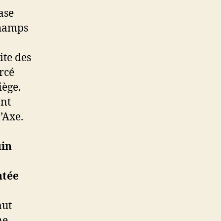
ase
champs
ite des
orcé
iège.
ont
’Axe.
uin
aut
ne