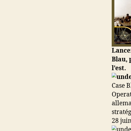
Lance
Blau,
l’est.
Case B
Operat
allema
straté
28 jui