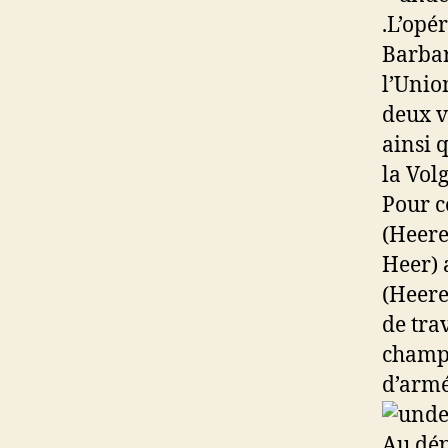
.L’opé
Barbar
l’Unio
deux v
ainsi 
la Vol
Pour c
(Heere
Heer) 
(Heere
de tra
champs
d’armé
Au dép