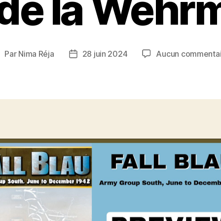
 de la Wehr
Par
Nima Réja
28 juin 2024
Aucun commentai
uteur
Date
e
de
’article
l’article