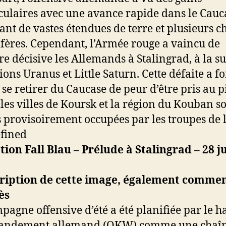
culaires avec une avance rapide dans le Cauc
ant de vastes étendues de terre et plusieurs 
ifères. Cependant, l’Armée rouge a vaincu de
e décisive les Allemands à Stalingrad, à la su
ions Uranus et Little Saturn. Cette défaite a f
 se retirer du Caucase de peur d’être pris au p
 les villes de Koursk et la région du Kouban s
s provisoirement occupées par les troupes de l
ion Fall Blau – Prélude à Stalingrad – 28 j
pagne offensive d’été a été planifiée par le h
ndement allemand (OKW) comme une chaî