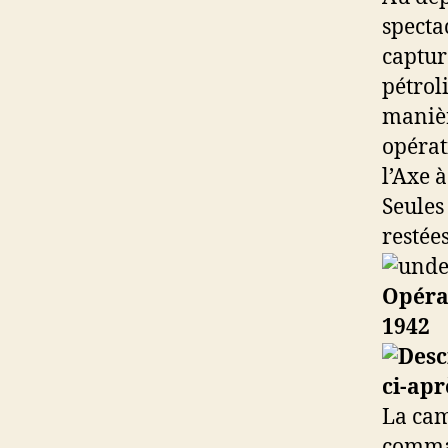
specta
captur
pétrol
manièr
opérat
l’Axe à
Seules
restée
Opérat
1942
La cam
comma