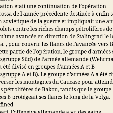
ration était une continuation de l’opération
ossa de l’année précédente destinée à enfin s
n soviétique de la guerre et impliquait une at
olets contre les riches champs pétrolifères d
qu’une avancée en direction de Stalingrad le 
ga. , pour couvrir les flancs de l’avancée vers 
ette partie de l’opération, le groupe d’armées
sgruppe Süd) de l’armée allemande (Wehrma
a été divisé en groupes d’armées A et B
sgruppe A et B). Le groupe d’armées A a été c
verser les montagnes du Caucase pour atteind
 pétrolifères de Bakou, tandis que le groupe
es B protégeait ses flancs le long de la Volga.
art, l’offensive allemande a vu des gains