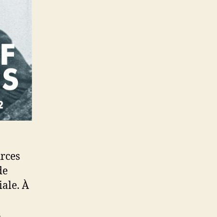
rces
de
ale. À
s