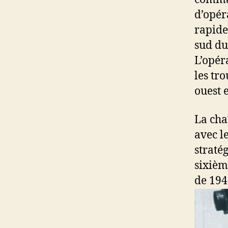
d’opér
rapide
sud du
L’opér
les tr
ouest e
La cha
avec l
straté
sixièm
de 194