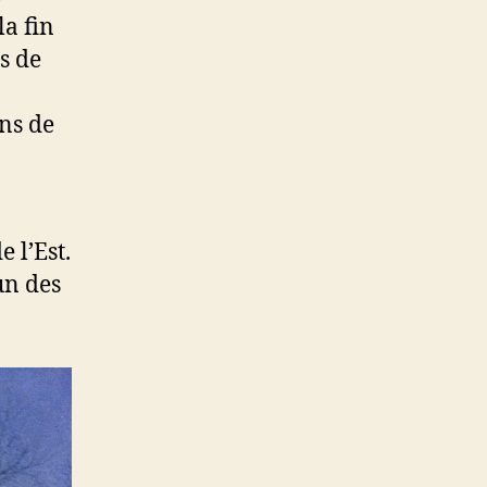
a fin
s de
ins de
e l’Est.
un des