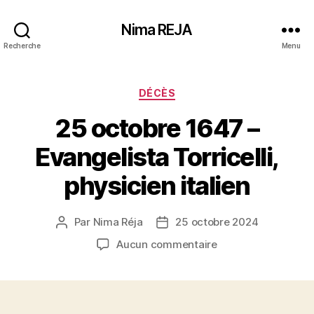
Nima REJA
Recherche
Menu
Catégories
DÉCÈS
25 octobre 1647 –
Evangelista Torricelli,
physicien italien
Par
Nima Réja
25 octobre 2024
Auteur
Date
de
de
sur
Aucun commentaire
l’article
l’article
25
octobre
1647
–