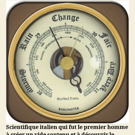
Evangelista
Torricelli,
physicien
italien
Scientifique italien qui fut le premier homme
à créer un vide soutenu et à découvrir le