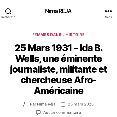
Nima REJA
Recherche
Menu
Catégories
FEMMES DANS L'HISTOIRE
25 Mars 1931 – Ida B.
Wells, une éminente
journaliste, militante et
chercheuse Afro-
Américaine
Par
Nima Réja
25 mars 2025
Auteur
Date
de
de
sur
Aucun commentaire
l’article
l’article