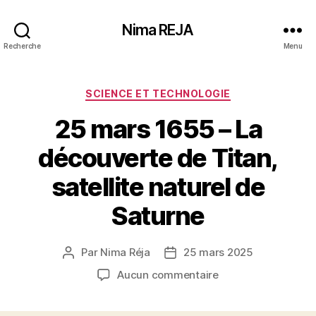
Nima REJA
Recherche
Menu
Catégories
SCIENCE ET TECHNOLOGIE
25 mars 1655 – La
découverte de Titan,
satellite naturel de
Saturne
Par
Nima Réja
25 mars 2025
Auteur
Date
de
de
sur
Aucun commentaire
l’article
l’article
25
mars