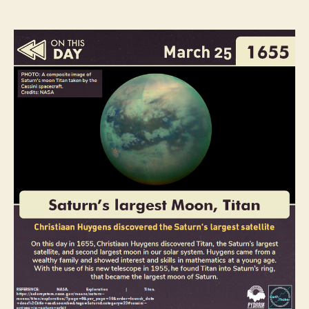
1655
–
La
découverte
de
Titan,
satellite
naturel
de
Saturne