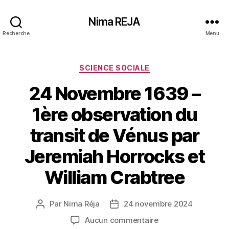
Nima REJA
Recherche
Menu
Catégories
SCIENCE SOCIALE
24 Novembre 1639 –
1ère observation du
transit de Vénus par
Jeremiah Horrocks et
William Crabtree
Par
Nima Réja
24 novembre 2024
Auteur
Date
de
de
sur
Aucun commentaire
l’article
l’article