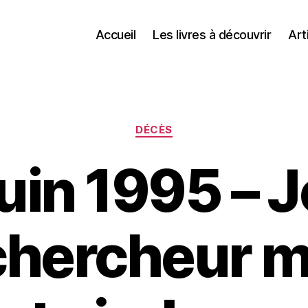
Accueil
Les livres à découvrir
Art
Catégories
DÉCÈS
uin 1995 – 
 chercheur m