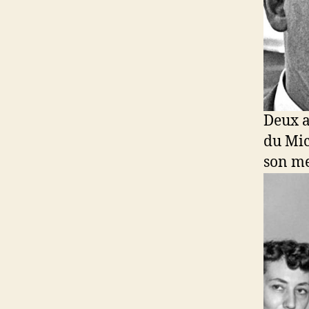
Deux a
du Mic
son me