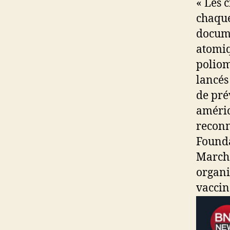
« Les 
chaque
docume
atomiq
poliom
lancés
de pré
améric
reconn
Founda
March 
organi
vaccin