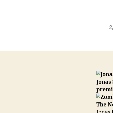
A
d
l
Jonas 
premie
Jonas 