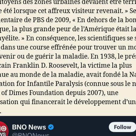
citoyens des zones urbaines devaient être terri
 été lorsque cet affreux visiteur revenait. » S
ntaire de PBS de 2009, « En dehors de la b
ue, la plus grande peur de l’Amérique était l
yélite. » En conséquence, les scientifiques se 
 dans une course effrénée pour trouver un 
venir ou de guérir la maladie. En 1938, le pré
ain Franklin D. Roosevelt, la victime la plus
ue au monde de la maladie, avait fondé la N
tion for Infantile Paralysis (connue sous le
of Dimes Foundation depuis 2007), une
sation qui financerait le développement d’un
.