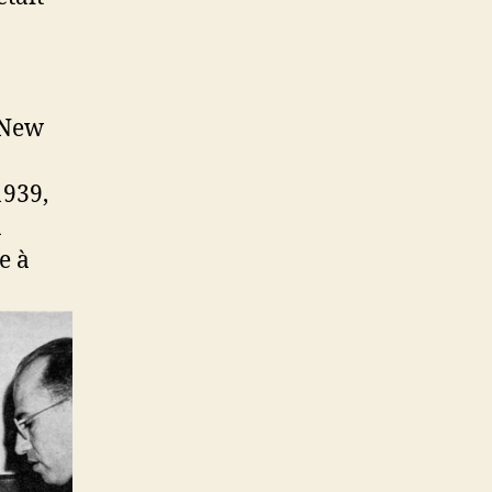
 New
1939,
a
e à