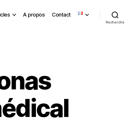
icles
A propos
Contact
Recherche
Jonas
édical