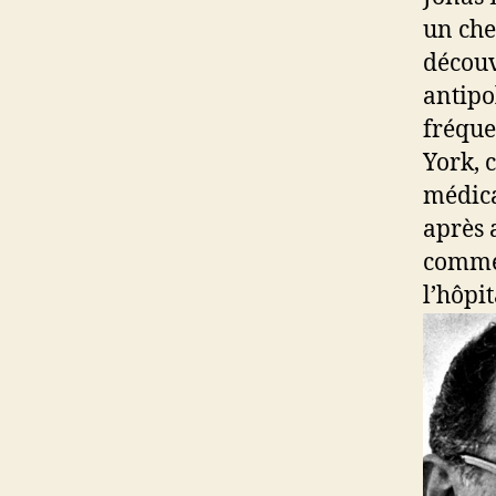
un che
découv
antipo
fréque
York, 
médica
après 
commen
l’hôpi