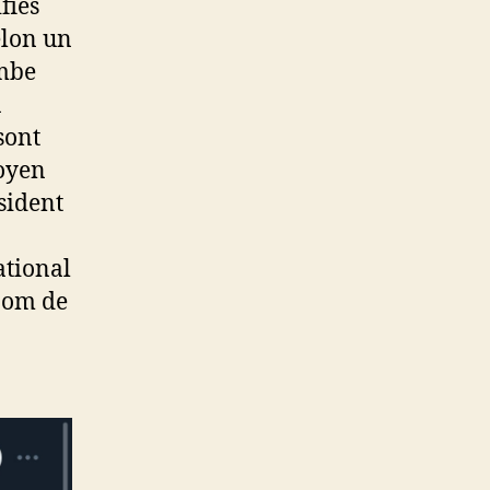
fiés
elon un
ombe
a
sont
moyen
sident
ational
 nom de