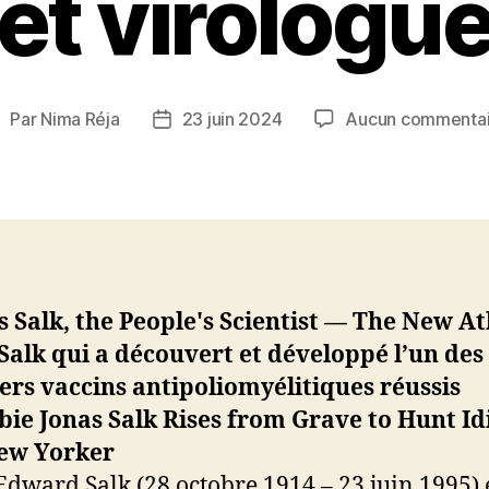
et virologu
Par
Nima Réja
23 juin 2024
Aucun commentai
uteur
Date
e
de
’article
l’article
Salk qui a découvert et développé l’un des
rs vaccins antipoliomyélitiques réussis
Edward Salk (28 octobre 1914 – 23 juin 1995) 