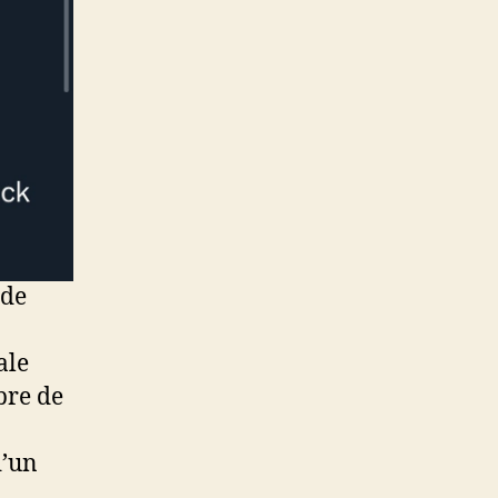
 de
ale
bre de
d’un