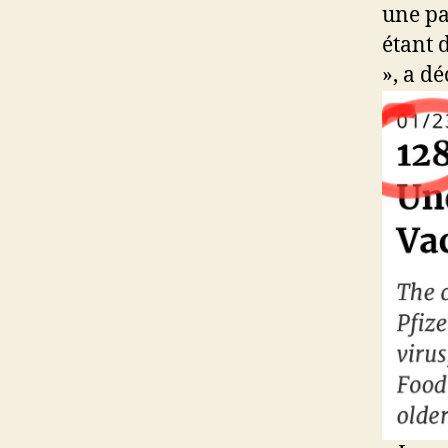
une pa
étant 
», a dé