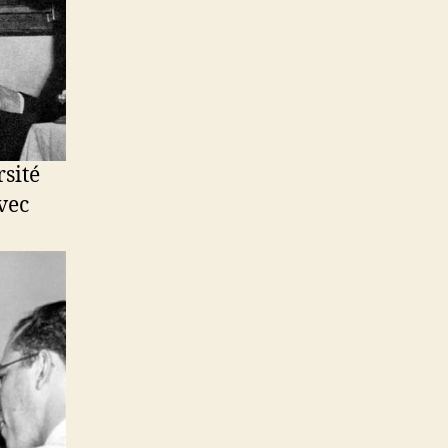
rsité
avec