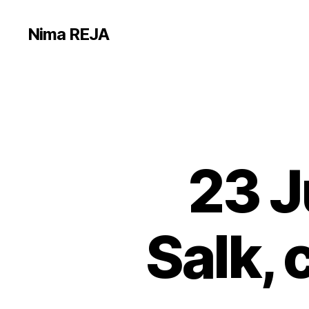
Nima REJA
23 J
Salk,