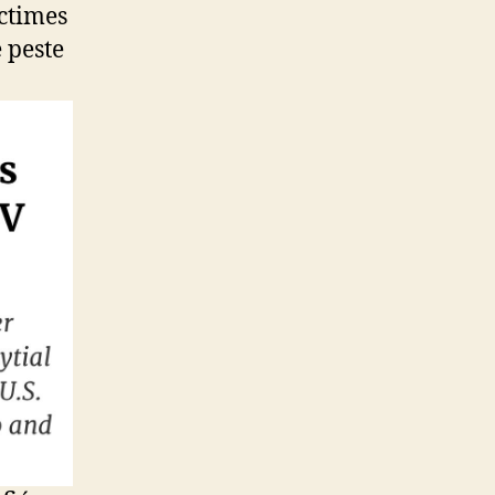
ictimes
e peste