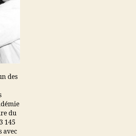
un des
s
pidémie
ire du
 3 145
s avec