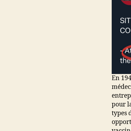
En 194
médeci
entrep
pour l
types d
opport
vaccin