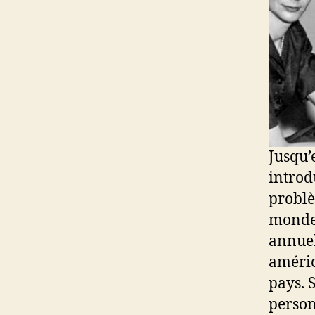
Jusqu’
introd
problè
monde.
annuel
améric
pays. 
person