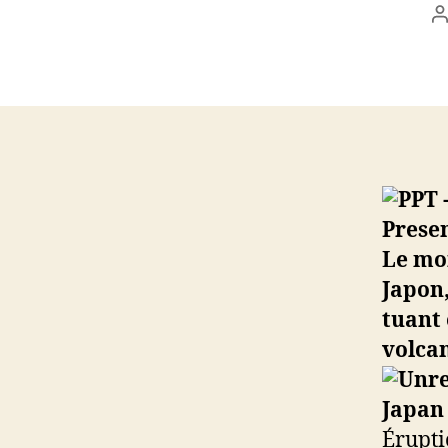
A
l
Le mo
Japon,
tuant 
volcan
Érupti