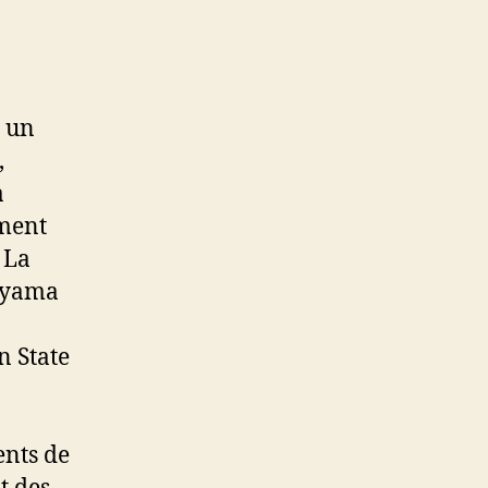
é un
,
a
ement
 La
yuyama
ents de