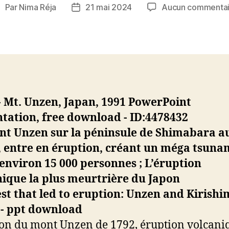
Par
Nima Réja
21 mai 2024
Aucun commentai
uteur
Date
de
de
’article
l’article
nt Unzen sur la péninsule de Shimabara a
 entre en éruption, créant un méga tsuna
environ 15 000 personnes ; L’éruption
ique la plus meurtrière du Japon
on du mont Unzen de 1792, éruption volcani