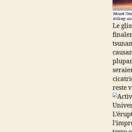
Le gli
finale
tsunam
causan
plupar
seraie
cicatr
reste 
L’érup
l’impr