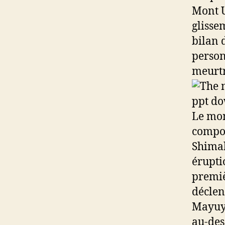
Mont U
glisse
bilan 
person
meurtr
Le mon
compos
Shimab
érupti
premiè
déclen
Mayuya
au-des