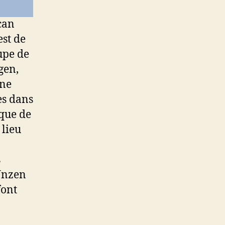
can
est de
upe de
gen,
une
es dans
ique de
 lieu
s
’Unzen
font