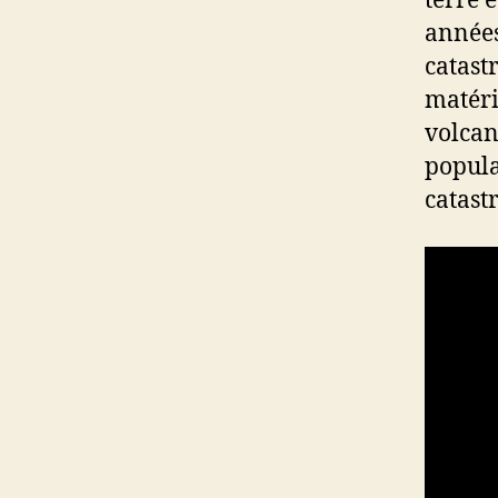
terre 
années
catast
matéria
volcan
popula
catast