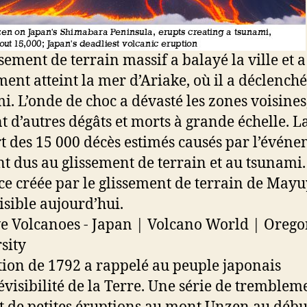
ssement de terrain massif a balayé la ville et a
ment atteint la mer d’Ariake, où il a déclench
i. L’onde de choc a dévasté les zones voisines
t d’autres dégâts et morts à grande échelle. L
t des 15 000 décès estimés causés par l’évén
nt dus au glissement de terrain et au tsunami.
ice créée par le glissement de terrain de Ma
visible aujourd’hui.
tion de 1792 a rappelé au peuple japonais
évisibilité de la Terre. Une série de tremblem