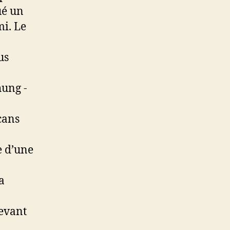
ué un
mi. Le
us
cans
e d’une
a
evant