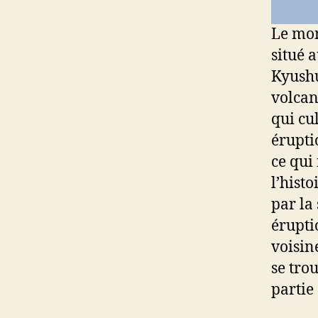
Le mon
situé 
Kyushu
volcan
qui cu
érupti
ce qui
l’hist
par la
érupti
voisin
se tro
partie