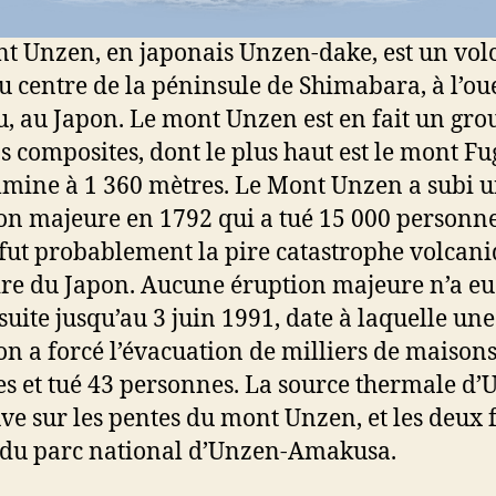
t Unzen, en japonais Unzen-dake, est un vol
au centre de la péninsule de Shimabara, à l’ou
, au Japon. Le mont Unzen est en fait un gro
s composites, dont le plus haut est le mont Fu
lmine à 1 360 mètres. Le Mont Unzen a subi 
on majeure en 1792 qui a tué 15 000 personn
 fut probablement la pire catastrophe volcan
oire du Japon. Aucune éruption majeure n’a eu
 suite jusqu’au 3 juin 1991, date à laquelle une
on a forcé l’évacuation de milliers de maison
es et tué 43 personnes. La source thermale d
uve sur les pentes du mont Unzen, et les deux 
 du parc national d’Unzen-Amakusa.