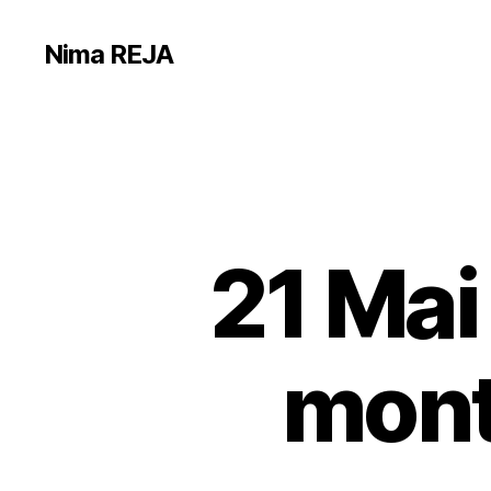
Nima REJA
21 Mai
mont