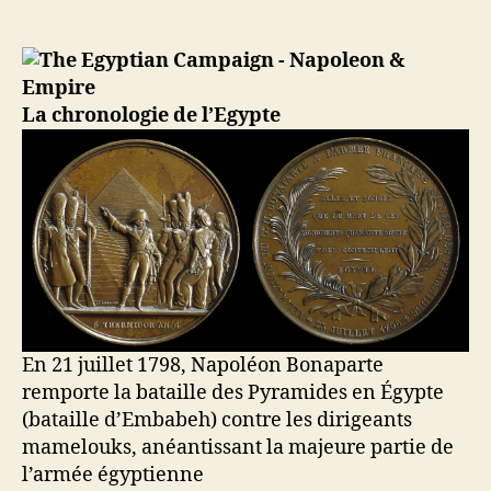
1798
–
Bataille
des
Pyramides
La chronologie de l’Egypte
(campagne
d’Égypte
de
Napoléon
Bonaparte)
En 21 juillet 1798, Napoléon Bonaparte
remporte la bataille des Pyramides en Égypte
(bataille d’Embabeh) contre les dirigeants
mamelouks, anéantissant la majeure partie de
l’armée égyptienne