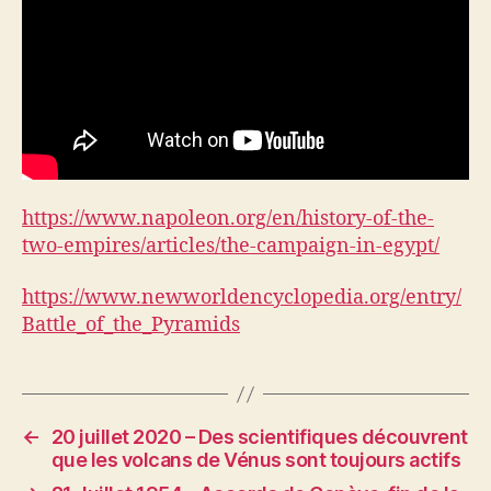
https://www.napoleon.org/en/history-of-the-
two-empires/articles/the-campaign-in-egypt/
https://www.newworldencyclopedia.org/entry/
Battle_of_the_Pyramids
←
20 juillet 2020 – Des scientifiques découvrent
que les volcans de Vénus sont toujours actifs