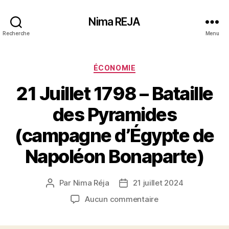
Nima REJA
Recherche
Menu
Catégories
ÉCONOMIE
21 Juillet 1798 – Bataille
des Pyramides
(campagne d’Égypte de
Napoléon Bonaparte)
Par
Nima Réja
21 juillet 2024
Auteur
Date
de
de
sur
Aucun commentaire
l’article
l’article
21
Juillet