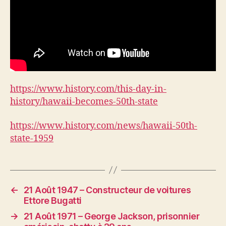
https://www.history.com/this-day-in-
history/hawaii-becomes-50th-state
https://www.history.com/news/hawaii-50th-
state-1959
←
21 Août 1947 – Constructeur de voitures
Ettore Bugatti
→
21 Août 1971 – George Jackson, prisonnier