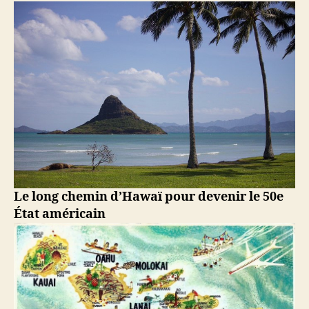
L’archipel
d’Hawaï
devient
le
50e
État
américain
Le long chemin d’Hawaï pour devenir le 50e
État américain