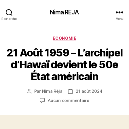
Nima REJA
Recherche
Menu
Catégories
ÉCONOMIE
21 Août 1959 – L’archipel
d’Hawaï devient le 50e
État américain
Par
Nima Réja
21 août 2024
Auteur
Date
de
de
sur
Aucun commentaire
l’article
l’article
21
Août
1959
–