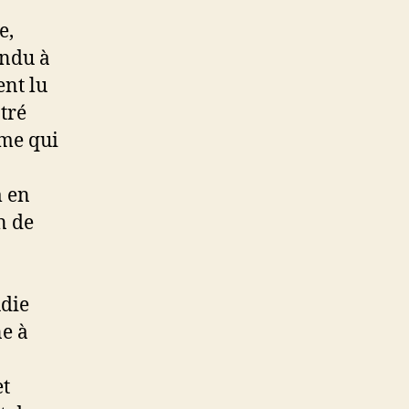
e,
endu à
ent lu
tré
ame qui
udie
ne à
et