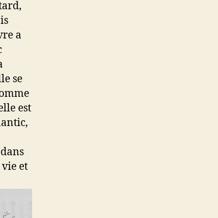
tard,
is
vre a
c
a
le se
e comme
lle est
antic,
é dans
 vie et