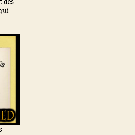
t des
 qui
s