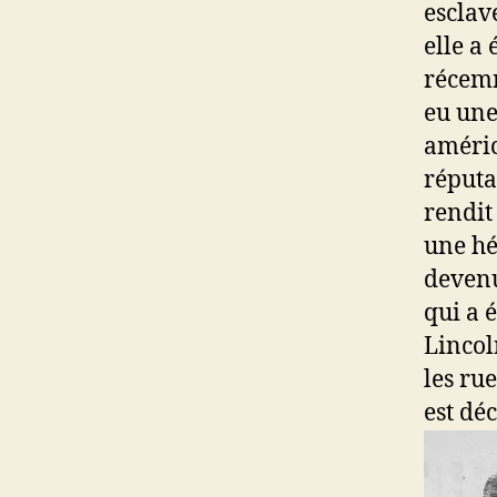
esclave
elle a
récemm
eu une
améric
réputa
rendit
une hé
devenu
qui a 
Lincol
les rue
est dé