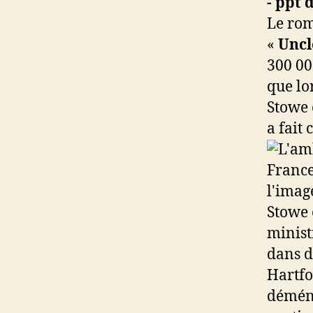
Le rom
«
Uncl
300 00
que lo
Stowe e
a fait 
Stowe 
minist
dans d
Hartfo
déména