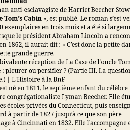
an anti-esclavagiste de Harriet Beecher Stow
e Tom’s Cabin
», est publié. Le roman s’est v
0 exemplaires en trois mois et a été si largem
rsque le président Abraham Lincoln a rencon
n 1862, il aurait dit : « C’est donc la petite d
cette grande guerre.
est né en 1811, le septième enfant du célèbre
re congrégationaliste Lyman Beecher. Elle ét
es écoles privées du Connecticut, puis enseig
rd à partir de 1827 jusqu’à ce que son père
ge à Cincinnati en 1832. Elle l’accompagne 