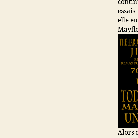
contin
essais
elle eu
Mayflo
Alors 