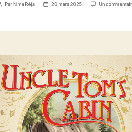
Par
Nima Réja
20 mars 2025
Un commentai
Auteur
Date
de
de
l’article
l’article