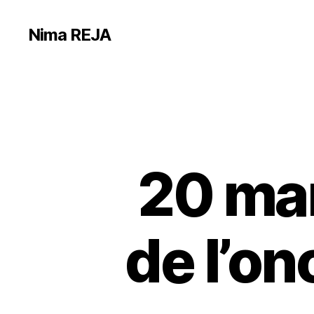
Nima REJA
20 mar
de l’on