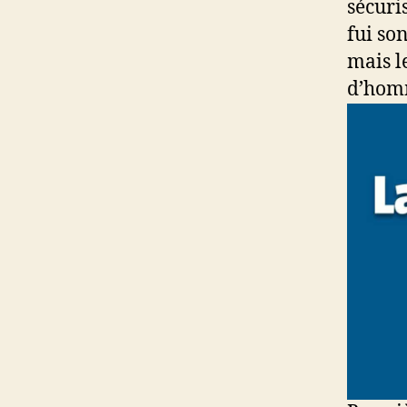
sécuri
fui so
mais l
d’homm