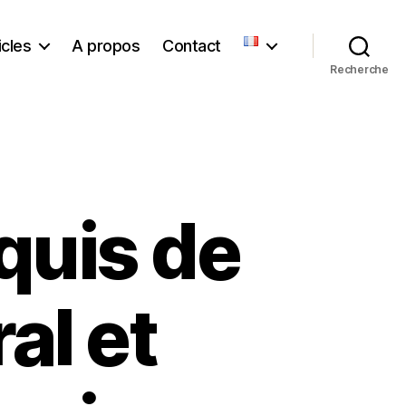
icles
A propos
Contact
Recherche
quis de
al et