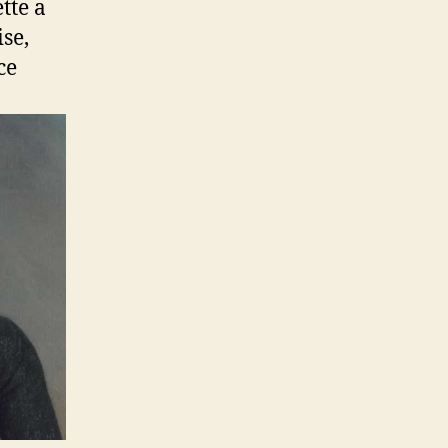
tte a
se,
ce