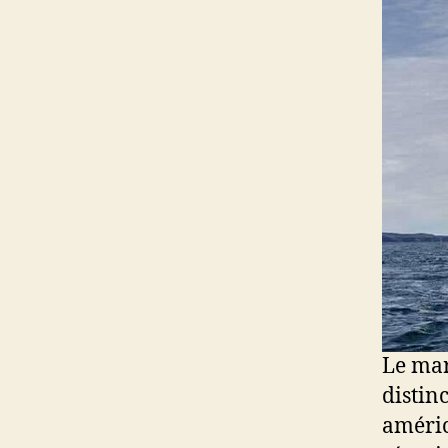
Le mar
distin
améric