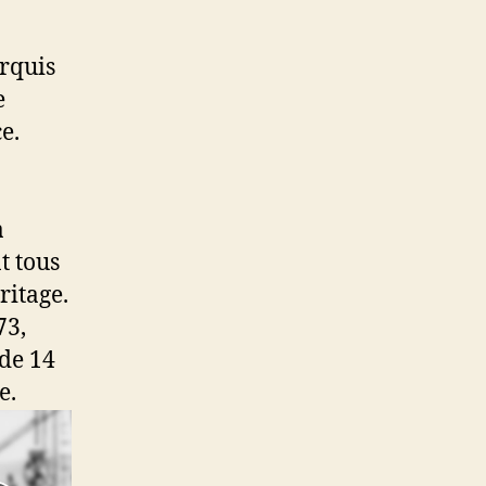
rquis
e
e.
a
t tous
ritage.
73,
de 14
e.