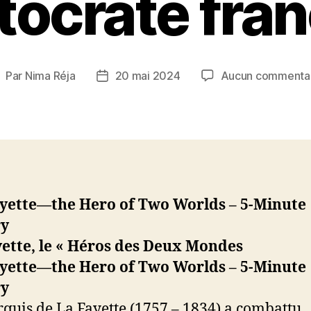
tocrate fra
Par
Nima Réja
20 mai 2024
Aucun commenta
uteur
Date
e
de
’article
l’article
ette, le « Héros des Deux Mondes
quis de La Fayette (1757 – 1834) a combattu