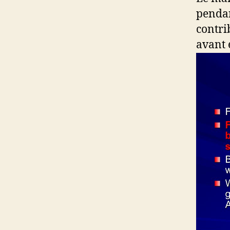
pendan
contri
avant 