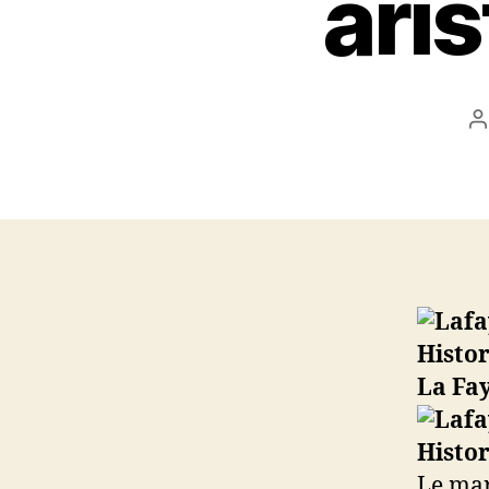
aris
A
d
l
La Fay
Le mar