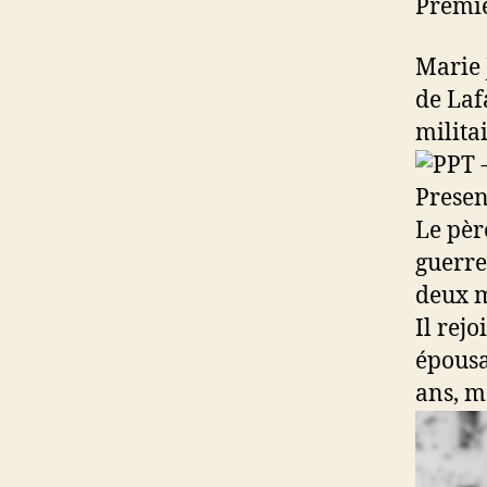
Premi
Marie 
de Laf
milita
Le pèr
guerre
deux m
Il rej
épousa
ans, m