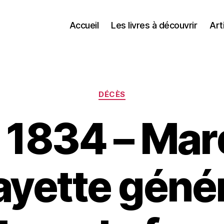
Accueil
Les livres à découvrir
Art
Catégories
DÉCÈS
 1834 – Mar
ayette génér