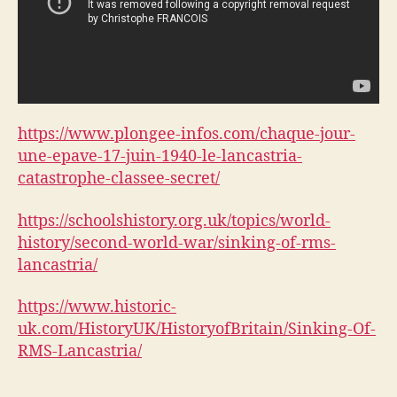
https://www.plongee-infos.com/chaque-jour-
une-epave-17-juin-1940-le-lancastria-
catastrophe-classee-secret/
https://schoolshistory.org.uk/topics/world-
history/second-world-war/sinking-of-rms-
lancastria/
https://www.historic-
uk.com/HistoryUK/HistoryofBritain/Sinking-Of-
RMS-Lancastria/