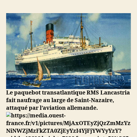
1940
–
Naufrage
du
RMS
Lancastria
par
la
Luftwaffe
près
de
Saint-
Nazaire,
France
Le paquebot transatlantique RMS Lancastria
fait naufrage au large de Saint-Nazaire,
attaqué par l’aviation allemande.