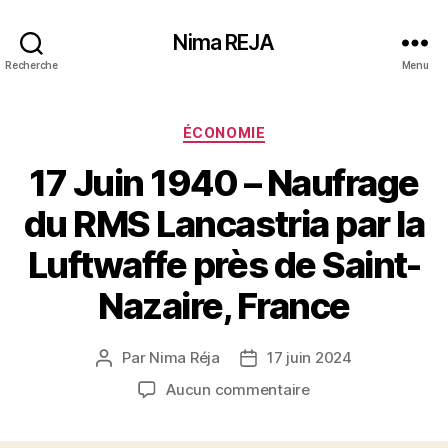
Nima REJA
Recherche
Menu
Catégories
ÉCONOMIE
17 Juin 1940 – Naufrage
du RMS Lancastria par la
Luftwaffe près de Saint-
Nazaire, France
Par
Nima Réja
17 juin 2024
Auteur
Date
de
de
sur
Aucun commentaire
l’article
l’article
17
Juin