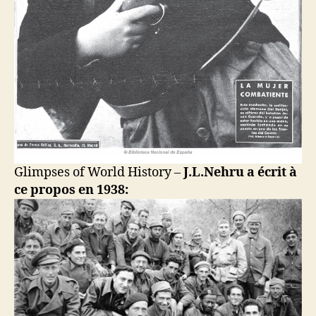
Glimpses of World History –
J.L.Nehru a écrit à
ce propos en 1938: