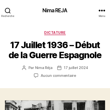
Nima REJA
Recherche
Menu
Catégories
DICTATURE
17 Juillet 1936 – Début
de la Guerre Espagnole
Par
Nima Réja
17 juillet 2024
Auteur
Date
de
de
sur
Aucun commentaire
l’article
l’article
17
Juillet
1936
–
Début
de