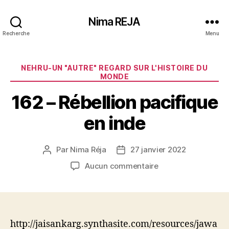
Nima REJA
Recherche
Menu
Catégories
NEHRU-UN "AUTRE" REGARD SUR L'HISTOIRE DU
MONDE
162 – Rébellion pacifique
en inde
Par
Nima Réja
27 janvier 2022
Auteur
Date
de
de
sur
Aucun commentaire
l’article
l’article
162
–
Rébellion
pacifique
en
http://jaisankarg.synthasite.com/resources/jawa