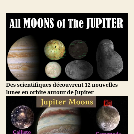
2018
–
Jupiter
a
12
nouvelles
lunes,
79
au
total
en
orbite
:
Des scientifiques découvrent 12 nouvelles
les
lunes en orbite autour de Jupiter
scientifiques