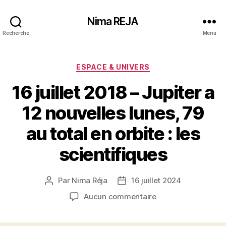
Nima REJA
Recherche
Menu
Catégories
ESPACE & UNIVERS
16 juillet 2018 – Jupiter a
12 nouvelles lunes, 79
au total en orbite : les
scientifiques
Par
Nima Réja
16 juillet 2024
Auteur
Date
de
de
sur
Aucun commentaire
l’article
l’article
16
juillet