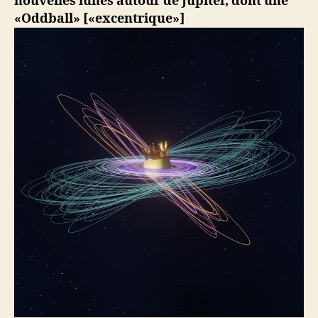
nouvelles lunes autour de Jupiter, dont une
«Oddball» [«excentrique»]