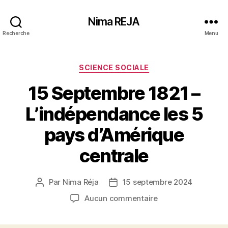
Nima REJA
Recherche
Menu
Catégories
SCIENCE SOCIALE
15 Septembre 1821 –
L’indépendance les 5
pays d’Amérique
centrale
Par
Nima Réja
15 septembre 2024
Auteur
Date
de
de
sur
Aucun commentaire
l’article
l’article
15
Septembre