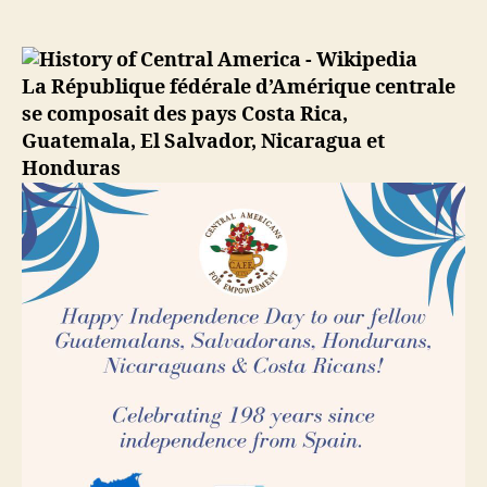
1821
–
L’indépendance
les
La République fédérale d’Amérique centrale
5
se composait des pays Costa Rica,
pays
Guatemala, El Salvador, Nicaragua et
d’Amérique
Honduras
centrale