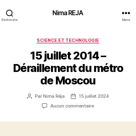
Nima REJA
Recherche
Menu
Catégories
SCIENCE ET TECHNOLOGIE
15 juillet 2014 –
Déraillement du métro
de Moscou
Par
Nima Réja
15 juillet 2024
Auteur
Date
de
de
sur
Aucun commentaire
l’article
l’article
15
juillet
2014
–