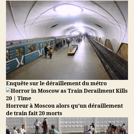
Déraillement
du
métro
de
Moscou
Enquête sur le déraillement du métro
Horreur à Moscou alors qu’un déraillement
de train fait 20 morts