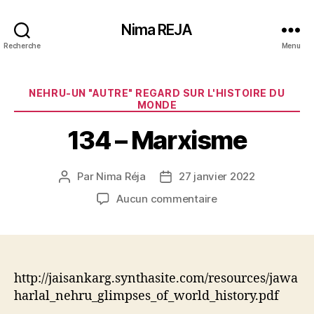
Nima REJA
Recherche
Menu
Catégories
NEHRU-UN "AUTRE" REGARD SUR L'HISTOIRE DU
MONDE
134 – Marxisme
Par
Nima Réja
27 janvier 2022
Auteur
Date
de
de
sur
Aucun commentaire
l’article
l’article
134
–
Marxisme
http://jaisankarg.synthasite.com/resources/jawa
harlal_nehru_glimpses_of_world_history.pdf