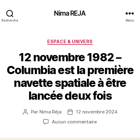
Nima REJA
Recherche
Menu
Catégories
ESPACE & UNIVERS
12 novembre 1982 –
Columbia est la première
navette spatiale à être
lancée deux fois
Par
Nima Réja
12 novembre 2024
Auteur
Date
de
de
sur
Aucun commentaire
l’article
l’article
12
novembre