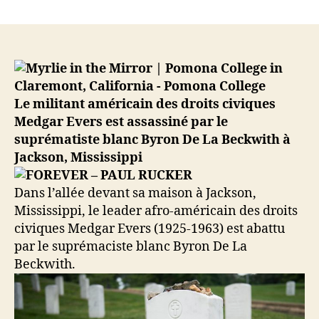
12
Juin
1963
–
Assassinat
de
Medgar
Le militant américain des droits civiques
Evers,
Medgar Evers est assassiné par le
militant
suprématiste blanc Byron De La Beckwith à
des
Jackson, Mississippi
droits
civiques
à
Dans l’allée devant sa maison à Jackson,
Jackson
Mississippi, le leader afro-américain des droits
en
civiques Medgar Evers (1925-1963) est abattu
Mississipi
par le suprémaciste blanc Byron De La
Beckwith.