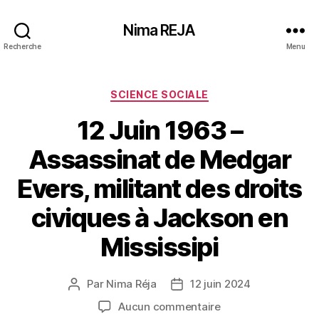
Nima REJA
Recherche
Menu
Catégories
SCIENCE SOCIALE
12 Juin 1963 –
Assassinat de Medgar
Evers, militant des droits
civiques à Jackson en
Mississipi
Par
Nima Réja
12 juin 2024
Auteur
Date
de
de
sur
Aucun commentaire
l’article
l’article