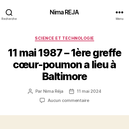
Nima REJA
Recherche
Menu
Catégories
SCIENCE ET TECHNOLOGIE
11 mai 1987 – 1ère greffe
cœur-poumon a lieu à
Baltimore
Par
Nima Réja
11 mai 2024
Auteur
Date
de
de
sur
Aucun commentaire
l’article
l’article
11
mai
1987
–