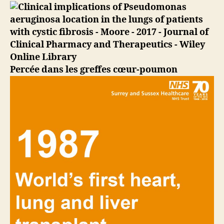
1ère
greffe
cœur-
poumon
a
lieu
Percée dans les greffes cœur-poumon
à
Baltimore