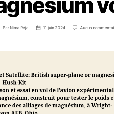
gnésium v
Par
Nima Réja
11 juin 2024
Aucun commentai
Auteur
Date
de
de
’article
l’article
son et essai en vol de l’avion expérimental
agnésium, construit pour tester le poids e
ance des alliages de magnésium, à Wright-
son AFB, Ohio.