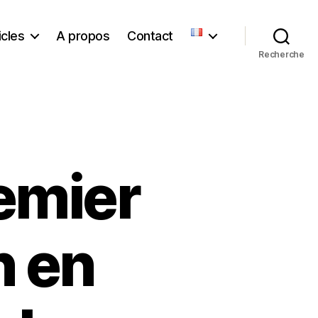
icles
A propos
Contact
Recherche
remier
n en