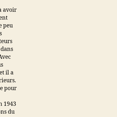
à avoir
ent
le peu
s
teurs
t dans
 Avec
us
t il a
rieurs.
en 1943
ons du