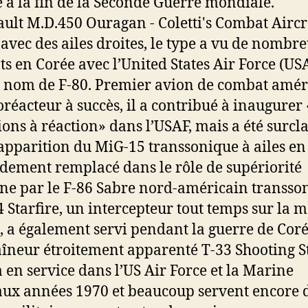
e à la fin de la Seconde Guerre mondiale.
avec des ailes droites, le type a vu de nombr
s en Corée avec l’United States Air Force (US
e nom de F-80. Premier avion de combat amér
oréacteur à succès, il a contribué à inaugurer 
ions à réaction» dans l’USAF, mais a été surcl
’apparition du MiG-15 transsonique à ailes en
idement remplacé dans le rôle de supériorité
ne par le F-86 Sabre nord-américain transso
4 Starfire, un intercepteur tout temps sur la
e, a également servi pendant la guerre de Coré
aîneur étroitement apparenté T-33 Shooting S
a en service dans l’US Air Force et la Marine
aux années 1970 et beaucoup servent encore 