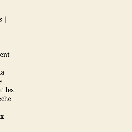
ment
la
e
t les
èche
ux