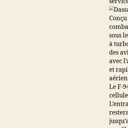
servic
Conçu 
combat
sous l
à turb
des av
avec l
et rap
aérien
Le F-9
cellul
L’entr
rester
jusqu’