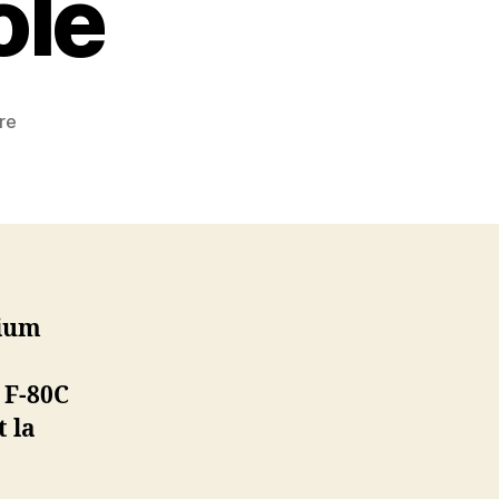
ole
sur
re
11
Juin
1955
–
Premier
avion
à
réaction
en
magnésium
 F-80C
vole
t la