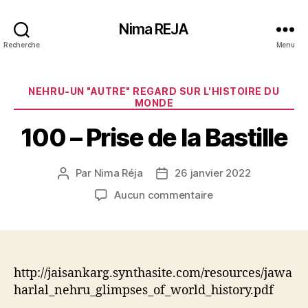
Nima REJA
Recherche
Menu
Catégories
NEHRU-UN "AUTRE" REGARD SUR L'HISTOIRE DU
MONDE
100 – Prise de la Bastille
Par
Nima Réja
26 janvier 2022
Auteur
Date
de
de
sur
Aucun commentaire
l’article
l’article
100
–
Prise
de
la
http://jaisankarg.synthasite.com/resources/jawa
Bastille
harlal_nehru_glimpses_of_world_history.pdf