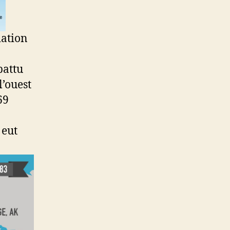
iation
battu
l’ouest
69
 eut