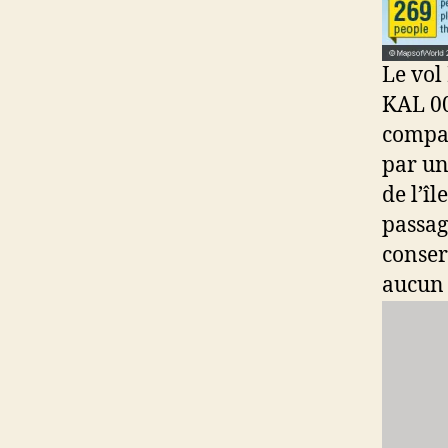
Le vol
KAL 00
compag
par un
de l’î
passag
conser
aucun 