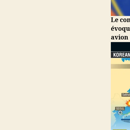
Le co
évoqu
avion