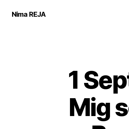
Nima REJA
1 Sep
Mig s