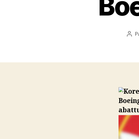
Boe
P
Aut
de
l’art
Boeing
abattu