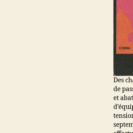
Des ch
de pas
et aba
d’équi
tensio
septem