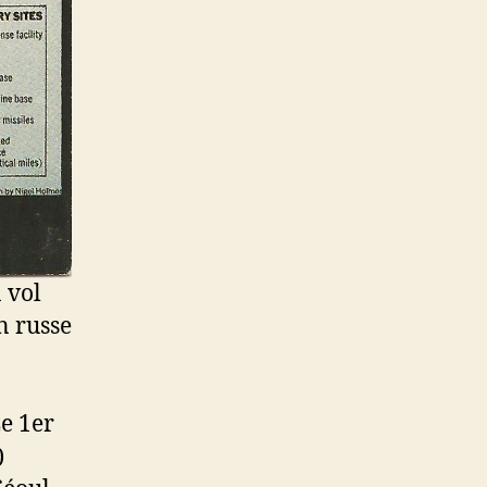
 vol
n russe
Le 1er
)