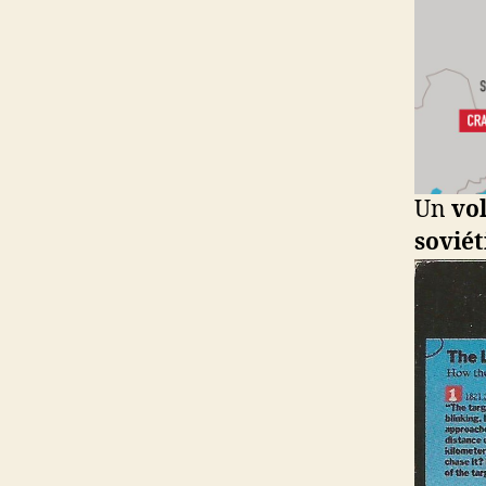
Un
vo
sovié