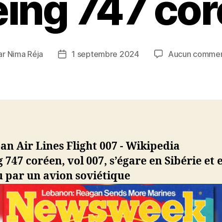
ing 747 co
ar
Nima Réja
1 septembre 2024
Aucun commen
eur
Date
de
icle
l’article
 747 coréen, vol 007, s’égare en Sibérie et 
 par un avion soviétique