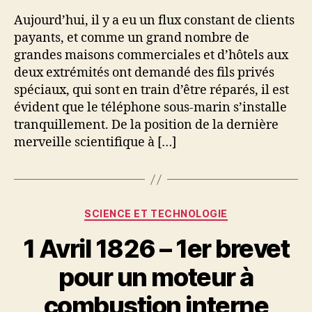
1891
Aujourd’hui, il y a eu un flux constant de clients
–
payants, et comme un grand nombre de
Ouverture
grandes maisons commerciales et d’hôtels aux
de
deux extrémités ont demandé des fils privés
la
spéciaux, qui sont en train d’être réparés, il est
liaison
évident que le téléphone sous-marin s’installe
téléphonique
Londres-
tranquillement. De la position de la dernière
Paris
merveille scientifique à […]
Catégories
SCIENCE ET TECHNOLOGIE
1 Avril 1826 – 1er brevet
pour un moteur à
combustion interne