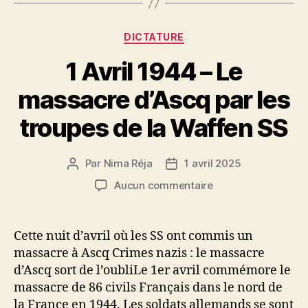
Catégories
DICTATURE
1 Avril 1944 – Le
massacre d’Ascq par les
troupes de la Waffen SS
Par
Nima Réja
1 avril 2025
Auteur
Date
de
de
sur
Aucun commentaire
l’article
l’article
1
Avril
1944
Cette nuit d’avril où les SS ont commis un
–
massacre à Ascq Crimes nazis : le massacre
Le
d’Ascq sort de l’oubliLe 1er avril commémore le
massacre
massacre de 86 civils Français dans le nord de
d’Ascq
la France en 1944. Les soldats allemands se sont
par