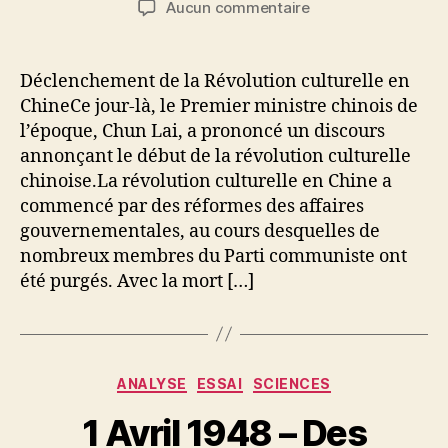
sur
Aucun commentaire
l’article
l’article
1
Avril
1966
Déclenchement de la Révolution culturelle en
–
ChineCe jour-là, le Premier ministre chinois de
Le
l’époque, Chun Lai, a prononcé un discours
début
annonçant le début de la révolution culturelle
de
chinoise.La révolution culturelle en Chine a
la
commencé par des réformes des affaires
révolution
culturelle
gouvernementales, au cours desquelles de
chinoise
nombreux membres du Parti communiste ont
été purgés. Avec la mort […]
Catégories
ANALYSE
ESSAI
SCIENCES
1 Avril 1948 – Des