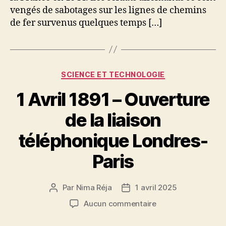
vengés de sabotages sur les lignes de chemins
les
troupes
de fer survenus quelques temps […]
de
la
Waffen
SS
Catégories
SCIENCE ET TECHNOLOGIE
1 Avril 1891 – Ouverture
de la liaison
téléphonique Londres-
Paris
Par
Nima Réja
1 avril 2025
Auteur
Date
de
de
sur
Aucun commentaire
l’article
l’article
1
Avril