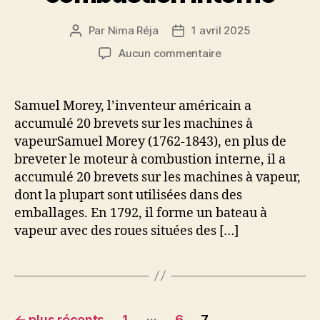
Par
Nima Réja
1 avril 2025
Auteur
Date
de
de
sur
Aucun commentaire
l’article
l’article
1
Avril
1826
Samuel Morey, l’inventeur américain a
–
accumulé 20 brevets sur les machines à
1er
vapeurSamuel Morey (1762-1843), en plus de
brevet
breveter le moteur à combustion interne, il a
pour
accumulé 20 brevets sur les machines à vapeur,
un
dont la plupart sont utilisées dans des
moteur
à
emballages. En 1792, il forme un bateau à
combustion
vapeur avec des roues situées des […]
interne
Navigation
…
←
plus récents
1
6
7