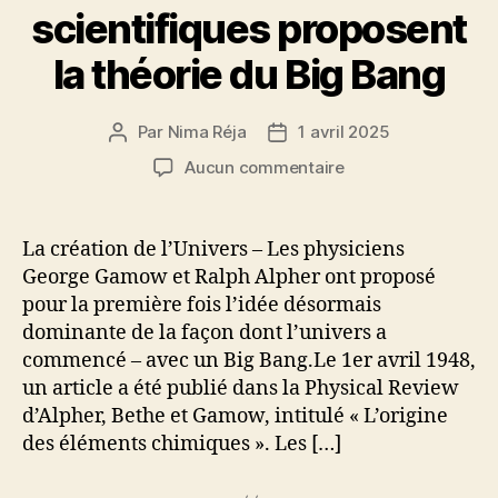
scientifiques proposent
la théorie du Big Bang
Par
Nima Réja
1 avril 2025
Auteur
Date
de
de
sur
Aucun commentaire
l’article
l’article
1
Avril
1948
La création de l’Univers – Les physiciens
–
George Gamow et Ralph Alpher ont proposé
Des
pour la première fois l’idée désormais
scientifiques
dominante de la façon dont l’univers a
proposent
commencé – avec un Big Bang.Le 1er avril 1948,
la
un article a été publié dans la Physical Review
théorie
du
d’Alpher, Bethe et Gamow, intitulé « L’origine
Big
des éléments chimiques ». Les […]
Bang